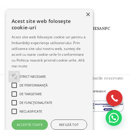
×
Acest site web folosește
cookie-uri
TERMENI
CONFIDENTIALITATE
COOKIES
ANPC
Acest site web folosește cookie-uri pentru a
îmbunătăți experiența utilizatorului. Prin
Urmăriți-ne pe:
utilizarea site-ului nostru web, sunteți de
acord cu toate cookie-urile în conformitate
cu Politica noastră privind cookie-urile.
Află
mai multe
STRICT NECESARE
Copyright © 2025
FloralStudio
. Toate drepturile rezervate
DE PERFORMANȚĂ
Creative Side
Created by
- Innovation Performance
DE TARGETARE
DE FUNCŢIONALITATE
NECLASIFICATE
ACCEPTĂ TOATE
REFUZĂ TOT