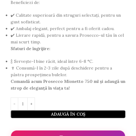
Beneficiezi de:
✔️ Calitate superioară din struguri selectați, pentru un
gust sofisticat.
✔️ Ambalaj elegant, perfect pentru a fi oferit cadou.
✔️ Livrare rapidă, pentru a savura Prosecco-ul tău în cel
mai scurt timp.
Sfaturi de îngrijire:
🍾 Servește-l bine răcit, ideal între 6-8 °C.
🍷 Consumă-l în 2-3 zile după deschidere pentru a
păstra prospețimea bulelor.
Comandă acum Prosecco Mionetto 750 ml și adaugă un
strop de eleganță în viața ta!
ADAUGĂ ÎN COȘ