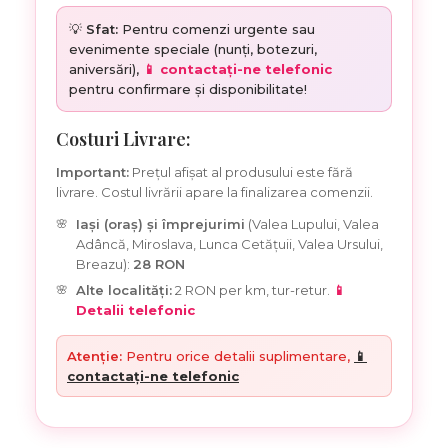
💡
Sfat:
Pentru comenzi urgente sau
evenimente speciale (nunți, botezuri,
aniversări),
📱 contactați-ne telefonic
pentru confirmare și disponibilitate!
Costuri Livrare:
Important:
Prețul afișat al produsului este fără
livrare. Costul livrării apare la finalizarea comenzii.
Iași (oraș) și împrejurimi
(Valea Lupului, Valea
Adâncă, Miroslava, Lunca Cetățuii, Valea Ursului,
Breazu):
28 RON
Alte localități:
2 RON per km, tur-retur.
📱
Detalii telefonic
Atenție:
Pentru orice detalii suplimentare,
📱
contactați-ne telefonic