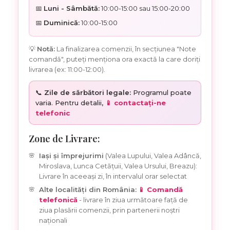
📅
Luni - Sâmbătă:
10:00-15:00 sau 15:00-20:00
📅
Duminică:
10:00-15:00
💡
Notă:
La finalizarea comenzii, în secțiunea "Note
comandă", puteți menționa ora exactă la care doriți
livrarea (ex: 11:00-12:00).
📞
Zile de sărbători legale:
Programul poate
varia. Pentru detalii,
📱 contactați-ne
telefonic
Zone de Livrare:
Iași și împrejurimi
(Valea Lupului, Valea Adâncă,
Miroslava, Lunca Cetățuii, Valea Ursului, Breazu):
Livrare în aceeași zi, în intervalul orar selectat
Alte localități din România:
📱 Comandă
telefonică
- livrare în ziua următoare față de
ziua plasării comenzii, prin partenerii noștri
naționali