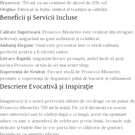
Prosecco
: 750 ml, cu un conținut de alcool de 11% vol.
Origine
: Fabricat în Italia, simbol al tradiției și calității.
Beneficii și Servicii Incluse
Calitate Superioară
: Prosecco Mionetto este realizat din struguri
selectați, asigurând un gust sofisticat și echilibrat.
Ambalaj Elegant
: Vinul este prezentat într-o sticlă rafinată,
perfectă pentru a fi oferită cadou.
Livrare Rapidă
: Asigurăm livrare promptă, astfel încât să poți
savura Prosecco-ul tău în cel mai scurt timp.
Experiență de Neuitat
: Fiecare sticlă de Prosecco Mionetto
promite o experiență de degustare plină de bucurie și rafinament.
Descriere Evocativă și Inspirație
Imaginează-ți o seară petrecută alături de cei dragi, cu un pahar de
Prosecco Mionetto 750 ml în mână. Fie că îl dăruiești cu ocazia
unei aniversări sau te răsfeți după o zi lungă, acest vin spumant
aduce cu sine o atmosferă de celebrare și voie bună. Aromele sale
delicate și bulele fine te vor purta într-o călătorie de gusturi,
lăsându-te cu amintiri plăcute.