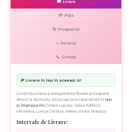
🚚
Livrare
💳
Plată
🌺
Prospețime
⭐
Recenzii
📞
Contact
🎉 Livrare în Iași în aceeași zi!
Livrăm buchete și aranjamente florale proaspete
direct la domiciliu, birou sau la locația dorită în
Iași
și împrejurimi
(Valea Lupului, Valea Adâncă,
Miroslava, Lunca Cetățuii, Valea Ursului, Breazu).
Intervale de Livrare: