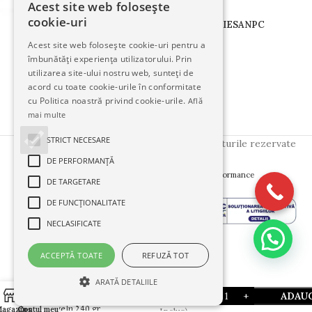
Acest site web folosește
cookie-uri
TERMENI
CONFIDENTIALITATE
COOKIES
ANPC
Acest site web folosește cookie-uri pentru a
îmbunătăți experiența utilizatorului. Prin
Urmăriți-ne pe:
utilizarea site-ului nostru web, sunteți de
acord cu toate cookie-urile în conformitate
cu Politica noastră privind cookie-urile.
Află
mai multe
STRICT NECESARE
Copyright © 2025
FloralStudio
. Toate drepturile rezervate
DE PERFORMANȚĂ
Creative Side
Created by
- Innovation Performance
DE TARGETARE
DE FUNCŢIONALITATE
NECLASIFICATE
ACCEPTĂ TOATE
REFUZĂ TOT
90.00
lei
ARATĂ DETALIILE
Praline vegane dark
0
ADAUG
chocolate Mozart
(TVA
Kugeln 240 gr.
agazin
Coș
Contul meu
Inclus)