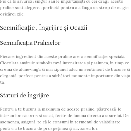
Fie că le savurezi singur sau le împărtășești cu cei dragi, aceste
praline sunt alegerea perfectă pentru a adăuga un strop de magie
oricărei zile.
Semnificație, Îngrijire și Ocazii
Semnificația Pralinelor
Fiecare ingredient din aceste praline are o semnificație specială.
Ciocolata amăruie simbolizează intensitatea și pasiunea, în timp ce
crema de alune-nuga și marzipanul aduc un sentiment de bucurie și
eleganță, perfect pentru a sărbători momente importante din viața
ta.
Sfaturi de Îngrijire
Pentru a te bucura la maximum de aceste praline, păstrează-le
într-un loc răcoros și uscat, ferite de lumina directă a soarelui. De
asemenea, asigură-te că le consumi în termenul de valabilitate
pentru a te bucura de prospețimea și savoarea lor.