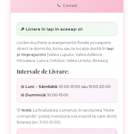
📞
Contact
🎉 Livrare în Iași în aceeași zi!
Livrăm buchete și aranjamente florale proaspete
direct la domiciliu, birou sau la locația dorită în
Iași
și împrejurimi
(Valea Lupului, Valea Adâncă,
Miroslava, Lunca Cetățuii, Valea Ursului, Breazu).
Intervale de Livrare:
📅
Luni - Sâmbătă:
10:00-15:00 sau 15:00-20:00
📅
Duminică:
10:00-15:00
💡
Notă:
La finalizarea comenzii, în secțiunea "Note
comandă", puteți menționa ora exactă la care doriți
livrarea (ex: 11:00-12:00).