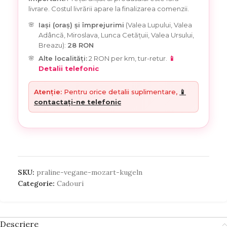
livrare. Costul livrării apare la finalizarea comenzii.
Iași (oraș) și împrejurimi
(Valea Lupului, Valea
Adâncă, Miroslava, Lunca Cetățuii, Valea Ursului,
Breazu):
28 RON
Alte localități:
2 RON per km, tur-retur.
📱
Detalii telefonic
Atenție:
Pentru orice detalii suplimentare,
📱
contactați-ne telefonic
SKU:
praline-vegane-mozart-kugeln
Categorie:
Cadouri
Descriere