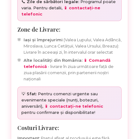
📞
Zile de sărbători legale:
Programul poate
varia. Pentru detalii,
📱 contactați-ne
telefonic
Zone de Livrare:
Iași și împrejurimi
(Valea Lupului, Valea Adâncă,
Miroslava, Lunca Cetățuii, Valea Ursului, Breazu):
Livrare în aceeași zi, în intervalul orar selectat
Alte localități din România:
📱 Comandă
telefonică
- livrare în ziua următoare față de
ziua plasării comenzii, prin partenerii noștri
naționali
💡
Sfat:
Pentru comenzi urgente sau
evenimente speciale (nunți, botezuri,
aniversări),
📱 contactați-ne telefonic
pentru confirmare și disponibilitate!
Costuri Livrare:
Important:
Prețul afișat al produsului este fără