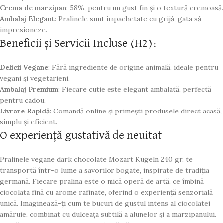
Crema de marzipan
: 58%, pentru un gust fin și o textură cremoasă.
Ambalaj Elegant
: Pralinele sunt împachetate cu grijă, gata să
impresioneze.
Beneficii și Servicii Incluse (H2):
Delicii Vegane
: Fără ingrediente de origine animală, ideale pentru
vegani și vegetarieni.
Ambalaj Premium
: Fiecare cutie este elegant ambalată, perfectă
pentru cadou.
Livrare Rapidă
: Comandă online și primești produsele direct acasă,
simplu și eficient.
O experiență gustativă de neuitat
Pralinele vegane dark chocolate Mozart Kugeln 240 gr. te
transportă într-o lume a savorilor bogate, inspirate de tradiția
germană. Fiecare pralina este o mică operă de artă, ce îmbină
ciocolata fină cu arome rafinate, oferind o experiență senzorială
unică. Imaginează-ți cum te bucuri de gustul intens al ciocolatei
amăruie, combinat cu dulceața subtilă a alunelor și a marzipanului.