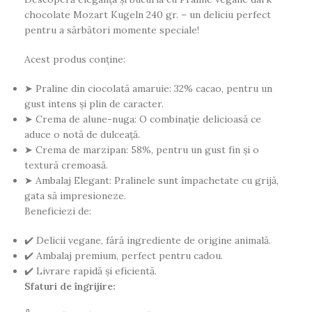
chocolate Mozart Kugeln 240 gr. – un deliciu perfect
pentru a sărbători momente speciale!
Acest produs conține:
➤ Praline din ciocolată amaruie: 32% cacao, pentru un
gust intens și plin de caracter.
➤ Crema de alune-nuga: O combinație delicioasă ce
aduce o notă de dulceață.
➤ Crema de marzipan: 58%, pentru un gust fin și o
textură cremoasă.
➤ Ambalaj Elegant: Pralinele sunt împachetate cu grijă,
gata să impresioneze.
Beneficiezi de:
✔️ Delicii vegane, fără ingrediente de origine animală.
✔️ Ambalaj premium, perfect pentru cadou.
✔️ Livrare rapidă și eficientă.
Sfaturi de îngrijire: