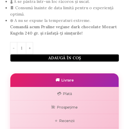
🌡️ A se păstra într-un loc răcoros și uscat.
🍫 Consumă înainte de data limită pentru o experiență
optimă.
❄️ A nu se expune la temperaturi extreme.
Comandă acum Praline vegane dark chocolate Mozart
Kugeln 240 gr. și răsfață-ți simțurile!
ADAUGĂ ÎN COȘ
🚚
Livrare
💳
Plată
🌺
Prospețime
⭐
Recenzii