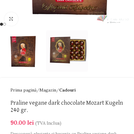
Faceți click pentru a mări
Prima pagină
Magazin
Cadouri
Praline vegane dark chocolate Mozart Kugeln
240 gr.
90.00
lei
(TVA Inclus)
Descoperă eleganța și bucuria cu Praline vegane dark