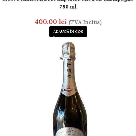
750 ml
400.00
lei
(TVA Inclus)
ADAUGĂ ÎN COȘ