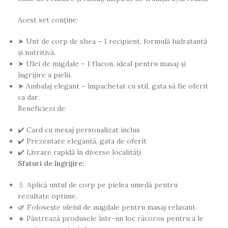
Acest set conține:
➤ Unt de corp de shea – 1 recipient, formulă hidratantă
și nutritivă.
➤ Ulei de migdale – 1 flacon, ideal pentru masaj și
îngrijire a pielii.
➤ Ambalaj elegant – împachetat cu stil, gata să fie oferit
ca dar.
Beneficiezi de:
✔️ Card cu mesaj personalizat inclus
✔️ Prezentare elegantă, gata de oferit
✔️ Livrare rapidă în diverse localități
Sfaturi de îngrijire:
💧 Aplică untul de corp pe pielea umedă pentru
rezultate optime.
🌿 Folosește uleiul de migdale pentru masaj relaxant.
☀️ Păstrează produsele într-un loc răcoros pentru a le