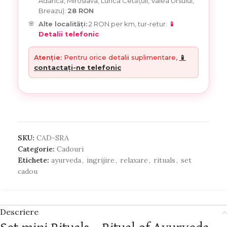
Adâncă, Miroslava, Lunca Cetățuii, Valea Ursului,
Breazu):
28 RON
Alte localități:
2 RON per km, tur-retur.
📱
Detalii telefonic
Atenție:
Pentru orice detalii suplimentare,
📱
contactați-ne telefonic
SKU:
CAD-SRA
Categorie:
Cadouri
Etichete:
ayurveda
,
ingrijire
,
relaxare
,
rituals
,
set
cadou
Descriere