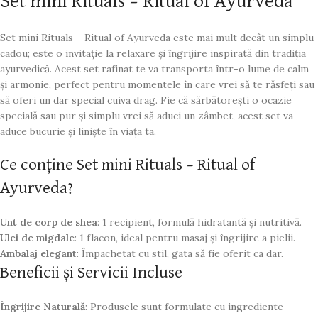
Set mini Rituals – Ritual of Ayurveda
Set mini Rituals – Ritual of Ayurveda este mai mult decât un simplu
cadou; este o invitație la relaxare și îngrijire inspirată din tradiția
ayurvedică. Acest set rafinat te va transporta într-o lume de calm
și armonie, perfect pentru momentele în care vrei să te răsfeți sau
să oferi un dar special cuiva drag. Fie că sărbătorești o ocazie
specială sau pur și simplu vrei să aduci un zâmbet, acest set va
aduce bucurie și liniște în viața ta.
Ce conține Set mini Rituals – Ritual of
Ayurveda?
Unt de corp de shea
: 1 recipient, formulă hidratantă și nutritivă.
Ulei de migdale
: 1 flacon, ideal pentru masaj și îngrijire a pielii.
Ambalaj elegant
: Împachetat cu stil, gata să fie oferit ca dar.
Beneficii și Servicii Incluse
Îngrijire Naturală
: Produsele sunt formulate cu ingrediente