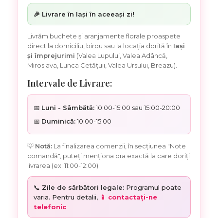
🎉 Livrare în Iași în aceeași zi!
Livrăm buchete și aranjamente florale proaspete
direct la domiciliu, birou sau la locația dorită în
Iași
și împrejurimi
(Valea Lupului, Valea Adâncă,
Miroslava, Lunca Cetățuii, Valea Ursului, Breazu).
Intervale de Livrare:
📅
Luni - Sâmbătă:
10:00-15:00 sau 15:00-20:00
📅
Duminică:
10:00-15:00
💡
Notă:
La finalizarea comenzii, în secțiunea "Note
comandă", puteți menționa ora exactă la care doriți
livrarea (ex: 11:00-12:00).
📞
Zile de sărbători legale:
Programul poate
varia. Pentru detalii,
📱 contactați-ne
telefonic