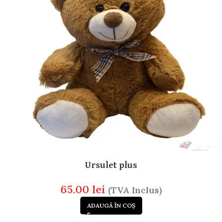
Ursulet plus
65.00
lei
(TVA Inclus)
ADAUGĂ ÎN COȘ