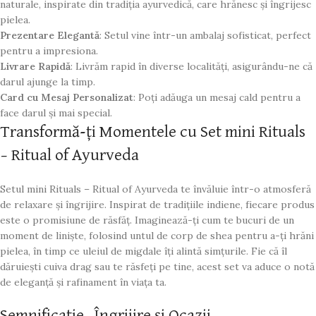
naturale, inspirate din tradiția ayurvedică, care hrănesc și îngrijesc
pielea.
Prezentare Elegantă
: Setul vine într-un ambalaj sofisticat, perfect
pentru a impresiona.
Livrare Rapidă
: Livrăm rapid în diverse localități, asigurându-ne că
darul ajunge la timp.
Card cu Mesaj Personalizat
: Poți adăuga un mesaj cald pentru a
face darul și mai special.
Transformă-ți Momentele cu Set mini Rituals
– Ritual of Ayurveda
Setul mini Rituals – Ritual of Ayurveda te învăluie într-o atmosferă
de relaxare și îngrijire. Inspirat de tradițiile indiene, fiecare produs
este o promisiune de răsfăț. Imaginează-ți cum te bucuri de un
moment de liniște, folosind untul de corp de shea pentru a-ți hrăni
pielea, în timp ce uleiul de migdale îți alintă simțurile. Fie că îl
dăruiești cuiva drag sau te răsfeți pe tine, acest set va aduce o notă
de eleganță și rafinament în viața ta.
Semnificație, Îngrijire și Ocazii