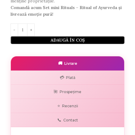
menține proprietățile.
Comandă acum Set mini Rituals – Ritual of Ayurveda și
livrează emoție pură!
ADAUGĂ ÎN COȘ
🚚
Livrare
💳
Plată
🌺
Prospețime
⭐
Recenzii
📞
Contact