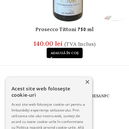
Prosecco Tittoni 750 ml
140.00
lei
(TVA Inclus)
ADAUGĂ ÎN COȘ
×
Acest site web folosește
cookie-uri
TERMENI
CONFIDENTIALITATE
COOKIES
ANPC
Acest site web folosește cookie-uri pentru a
îmbunătăți experiența utilizatorului. Prin
Urmăriți-ne pe:
utilizarea site-ului nostru web, sunteți de
acord cu toate cookie-urile în conformitate
cu Politica noastră privind cookie-urile.
Află