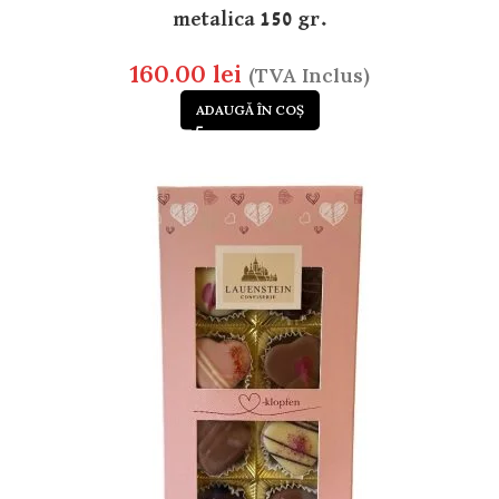
metalica 150 gr.
160.00
lei
(TVA Inclus)
ADAUGĂ ÎN COȘ