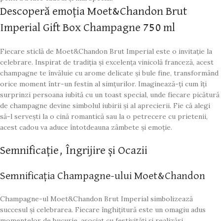
Descoperă emoția Moet&Chandon Brut
Imperial Gift Box Champagne 750 ml
Fiecare sticlă de Moet&Chandon Brut Imperial este o invitație la
celebrare. Inspirat de tradiția și excelența vinicolă franceză, acest
champagne te învăluie cu arome delicate și bule fine, transformând
orice moment într-un festin al simțurilor. Imaginează-ți cum îți
surprinzi persoana iubită cu un toast special, unde fiecare picătură
de champagne devine simbolul iubirii și al aprecierii. Fie că alegi
să-l servești la o cină romantică sau la o petrecere cu prietenii,
acest cadou va aduce întotdeauna zâmbete și emoție.
Semnificație, Îngrijire și Ocazii
Semnificația Champagne-ului Moet&Chandon
Champagne-ul Moet&Chandon Brut Imperial simbolizează
succesul și celebrarea. Fiecare înghițitură este un omagiu adus
momentelor de bucurie, asociat cu festivități și realizări