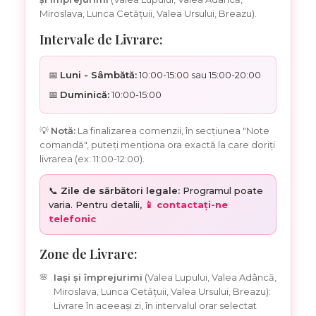
Miroslava, Lunca Cetățuii, Valea Ursului, Breazu).
Intervale de Livrare:
📅
Luni - Sâmbătă:
10:00-15:00 sau 15:00-20:00
📅
Duminică:
10:00-15:00
💡
Notă:
La finalizarea comenzii, în secțiunea "Note
comandă", puteți menționa ora exactă la care doriți
livrarea (ex: 11:00-12:00).
📞
Zile de sărbători legale:
Programul poate
varia. Pentru detalii,
📱 contactați-ne
telefonic
Zone de Livrare:
Iași și împrejurimi
(Valea Lupului, Valea Adâncă,
Miroslava, Lunca Cetățuii, Valea Ursului, Breazu):
Livrare în aceeași zi, în intervalul orar selectat