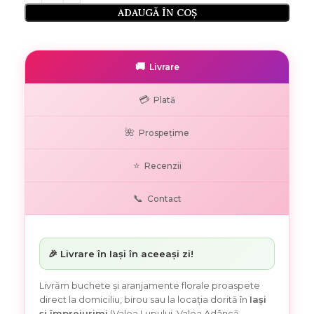
ADAUGĂ ÎN COȘ
🚚
Livrare
💳
Plată
🌺
Prospețime
⭐
Recenzii
📞
Contact
🎉 Livrare în Iași în aceeași zi!
Livrăm buchete și aranjamente florale proaspete
direct la domiciliu, birou sau la locația dorită în
Iași
și împrejurimi
(Valea Lupului, Valea Adâncă,