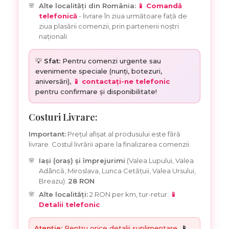
Alte localități din România:
📱 Comandă
telefonică
- livrare în ziua următoare față de
ziua plasării comenzii, prin partenerii noștri
naționali
💡
Sfat:
Pentru comenzi urgente sau
evenimente speciale (nunți, botezuri,
aniversări),
📱 contactați-ne telefonic
pentru confirmare și disponibilitate!
Costuri Livrare:
Important:
Prețul afișat al produsului este fără
livrare. Costul livrării apare la finalizarea comenzii.
Iași (oraș) și împrejurimi
(Valea Lupului, Valea
Adâncă, Miroslava, Lunca Cetățuii, Valea Ursului,
Breazu):
28 RON
Alte localități:
2 RON per km, tur-retur.
📱
Detalii telefonic
Atenție:
Pentru orice detalii suplimentare,
📱