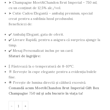
➤ Champagne Moet&Chandon Brut Imperial – 750 ml,
cu un conținut de 12,5% alc./vol.
➤ Cutie Cadou Elegantă – ambalaj premium, special
creat pentru a sublinia luxul produsului.
Beneficiezi de:
✔️ Ambalaj Elegant, gata de oferit.
✔️ Livrare Rapidă, pentru a asigura că surpriza ajunge la
timp.
✔️ Mesaj Personalizat inclus pe un card.
Sfaturi de îngrijire:
🍾 Păstrează la o temperatură de 8-10°C.
🥂 Servește în cupe elegante pentru a evidenția bulele
fine.
🌟 Ferește de lumina directă și căldură excesivă.
Comandă acum Moet&Chandon Brut Imperial Gift Box
Champagne 750 ml și adu bucurie în viața ta!