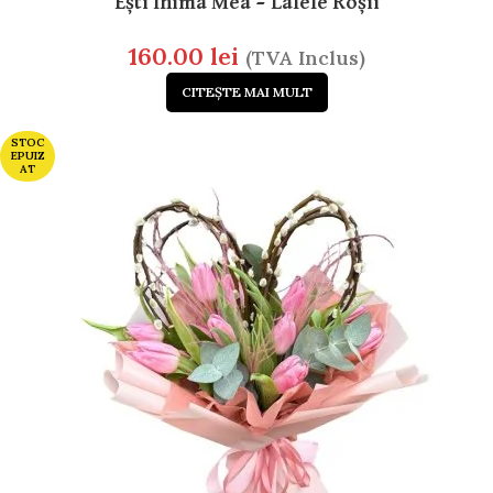
Ești Inima Mea – Lalele Roșii
160.00
lei
(TVA Inclus)
CITEȘTE MAI MULT
STOC
EPUIZ
AT