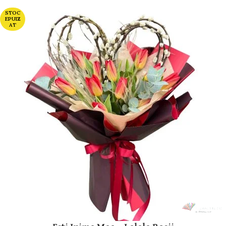
STOC
EPUIZ
AT