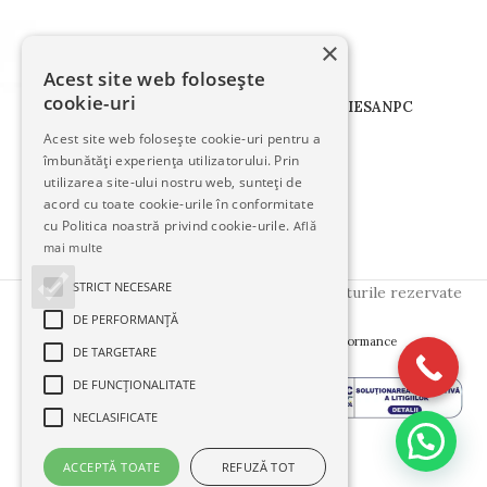
×
Acest site web folosește
cookie-uri
TERMENI
CONFIDENTIALITATE
COOKIES
ANPC
Acest site web folosește cookie-uri pentru a
îmbunătăți experiența utilizatorului. Prin
Urmăriți-ne pe:
utilizarea site-ului nostru web, sunteți de
acord cu toate cookie-urile în conformitate
cu Politica noastră privind cookie-urile.
Află
mai multe
STRICT NECESARE
Copyright © 2025
FloralStudio
. Toate drepturile rezervate
DE PERFORMANȚĂ
Creative Side
Created by
- Innovation Performance
DE TARGETARE
DE FUNCŢIONALITATE
NECLASIFICATE
ACCEPTĂ TOATE
REFUZĂ TOT