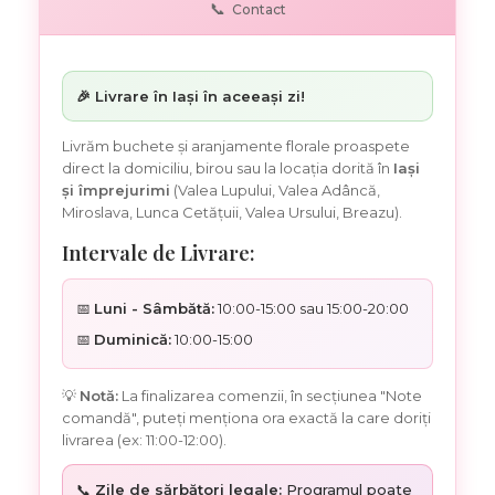
📞
Contact
🎉 Livrare în Iași în aceeași zi!
Livrăm buchete și aranjamente florale proaspete
direct la domiciliu, birou sau la locația dorită în
Iași
și împrejurimi
(Valea Lupului, Valea Adâncă,
Miroslava, Lunca Cetățuii, Valea Ursului, Breazu).
Intervale de Livrare:
📅
Luni - Sâmbătă:
10:00-15:00 sau 15:00-20:00
📅
Duminică:
10:00-15:00
💡
Notă:
La finalizarea comenzii, în secțiunea "Note
comandă", puteți menționa ora exactă la care doriți
livrarea (ex: 11:00-12:00).
📞
Zile de sărbători legale:
Programul poate