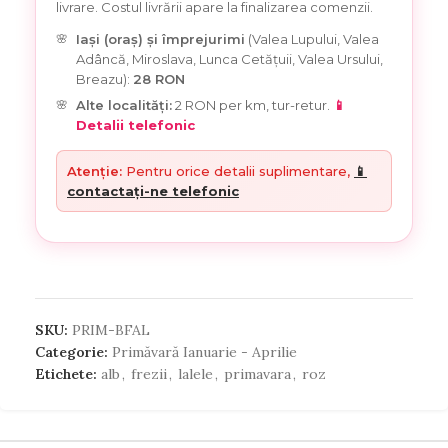
livrare. Costul livrării apare la finalizarea comenzii.
Iași (oraș) și împrejurimi
(Valea Lupului, Valea
Adâncă, Miroslava, Lunca Cetățuii, Valea Ursului,
Breazu):
28 RON
Alte localități:
2 RON per km, tur-retur.
📱
Detalii telefonic
Atenție:
Pentru orice detalii suplimentare,
📱
contactați-ne telefonic
SKU:
PRIM-BFAL
Categorie:
Primăvară Ianuarie - Aprilie
Etichete:
alb
,
frezii
,
lalele
,
primavara
,
roz