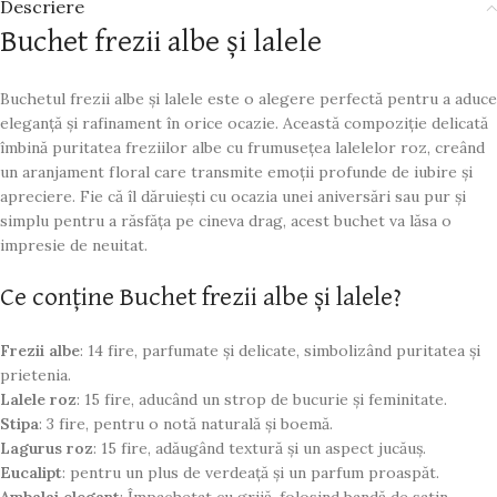
Descriere
Buchet frezii albe și lalele
Buchetul frezii albe și lalele este o alegere perfectă pentru a aduce
eleganță și rafinament în orice ocazie. Această compoziție delicată
îmbină puritatea freziilor albe cu frumusețea lalelelor roz, creând
un aranjament floral care transmite emoții profunde de iubire și
apreciere. Fie că îl dăruiești cu ocazia unei aniversări sau pur și
simplu pentru a răsfăța pe cineva drag, acest buchet va lăsa o
impresie de neuitat.
Ce conține Buchet frezii albe și lalele?
Frezii albe
: 14 fire, parfumate și delicate, simbolizând puritatea și
prietenia.
Lalele roz
: 15 fire, aducând un strop de bucurie și feminitate.
Stipa
: 3 fire, pentru o notă naturală și boemă.
Lagurus roz
: 15 fire, adăugând textură și un aspect jucăuș.
Eucalipt
: pentru un plus de verdeață și un parfum proaspăt.