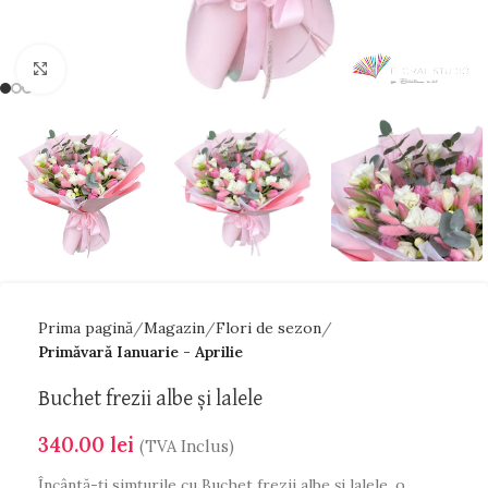
Faceți click pentru a mări
Prima pagină
Magazin
Flori de sezon
Primăvară Ianuarie - Aprilie
Buchet frezii albe și lalele
340.00
lei
(TVA Inclus)
Încântă-ți simțurile cu Buchet frezii albe și lalele, o