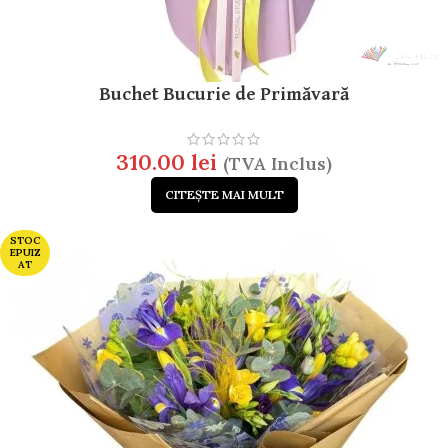
Buchet Bucurie de Primăvară
310.00
lei
(TVA Inclus)
CITEȘTE MAI MULT
STOC
EPUIZ
AT