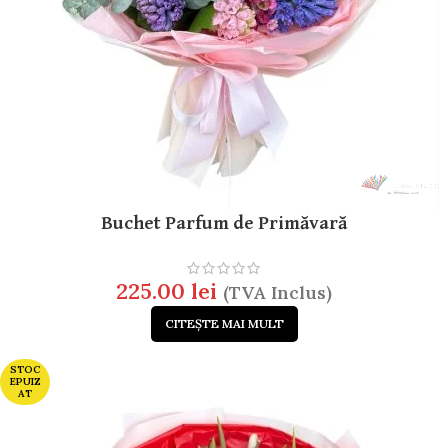
Buchet Parfum de Primăvară
225.00
lei
(TVA Inclus)
CITEȘTE MAI MULT
STOC
EPUIZ
AT