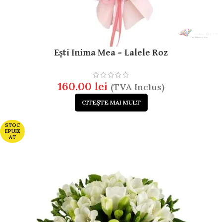
Ești Inima Mea – Lalele Roz
160.00
lei
(TVA Inclus)
CITEȘTE MAI MULT
STOC
EPUIZ
AT