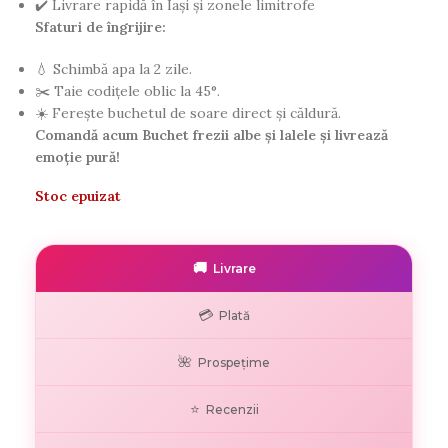
✔️ Livrare rapidă în Iași și zonele limitrofe
Sfaturi de îngrijire:
💧 Schimbă apa la 2 zile.
✂️ Taie codițele oblic la 45°.
☀️ Ferește buchetul de soare direct și căldură.
Comandă acum Buchet frezii albe și lalele și livrează
emoție pură!
Stoc epuizat
🚚
Livrare
💳
Plată
🌺
Prospețime
⭐
Recenzii