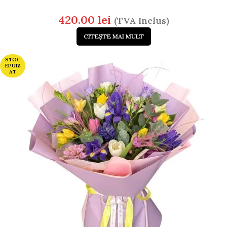
420.00
lei
(TVA Inclus)
CITEȘTE MAI MULT
STOC
EPUIZ
AT