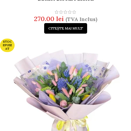
270.00
lei
(TVA Inclus)
CITEȘTE MAI MULT
STOC
EPUIZ
AT