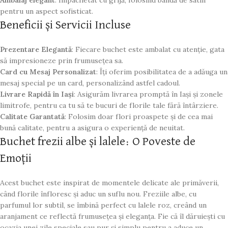
Ambalaj elegant
: Împachetat cu grijă, folosind bandă de satin
pentru un aspect sofisticat.
Beneficii și Servicii Incluse
Prezentare Elegantă
: Fiecare buchet este ambalat cu atenție, gata
să impresioneze prin frumusețea sa.
Card cu Mesaj Personalizat
: Îți oferim posibilitatea de a adăuga un
mesaj special pe un card, personalizând astfel cadoul.
Livrare Rapidă în Iași
: Asigurăm livrarea promptă în Iași și zonele
limitrofe, pentru ca tu să te bucuri de florile tale fără întârziere.
Calitate Garantată
: Folosim doar flori proaspete și de cea mai
bună calitate, pentru a asigura o experiență de neuitat.
Buchet frezii albe și lalele: O Poveste de
Emoții
Acest buchet este inspirat de momentele delicate ale primăverii,
când florile înfloresc și aduc un suflu nou. Freziile albe, cu
parfumul lor subtil, se îmbină perfect cu lalele roz, creând un
aranjament ce reflectă frumusețea și eleganța. Fie că îl dăruiești cu
ocazia unei zile speciale sau pur și simplu pentru a aduce un