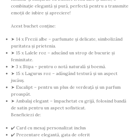
combinație elegantă și pură, perfectă pentru a transmite
emoții de iubire și apreciere!
Acest buchet conține:
➤ 14 x Frezii albe – parfumate și delicate, simbolizând
puritatea și prietenia.
➤ 15 x Lalele roz – aducând un strop de bucurie și
feminitate.
➤ 3 x Stipa – pentru o notă naturală și boemă.
➤ 15 x Lagurus roz – adăugând textură și un aspect
jucăuș.
➤ Eucalipt – pentru un plus de verdeață și un parfum
proaspăt.
➤ Ambalaj elegant – împachetat cu grijă, folosind bandă
de satin pentru un aspect sofisticat.
Beneficiezi de:
✔️ Card cu mesaj personalizat inclus
✔️ Prezentare elegantă, gata de oferit