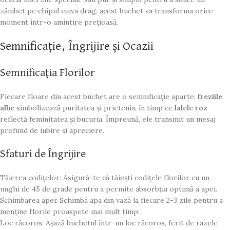
zâmbet pe chipul cuiva drag, acest buchet va transforma orice
moment într-o amintire prețioasă.
Semnificație, Îngrijire și Ocazii
Semnificația Florilor
Fiecare floare din acest buchet are o semnificație aparte:
freziile
albe
simbolizează puritatea și prietenia, în timp ce
lalele roz
reflectă feminitatea și bucuria. Împreună, ele transmit un mesaj
profund de iubire și apreciere.
Sfaturi de Îngrijire
Tăierea codițelor: Asigură-te că tăiești codițele florilor cu un
unghi de 45 de grade pentru a permite absorbția optimă a apei.
Schimbarea apei: Schimbă apa din vază la fiecare 2-3 zile pentru a
menține florile proaspete mai mult timp.
Loc răcoros: Așază buchetul într-un loc răcoros, ferit de razele