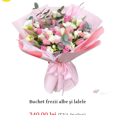
Buchet frezii albe și lalele
340.00
lei
(TVA Inclus)