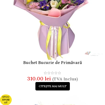
Buchet Bucurie de Primăvară
310.00
lei
(TVA Inclus)
CITEȘTE MAI MULT
STOC
EPUIZ
AT