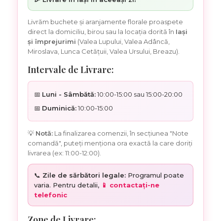
Livrăm buchete și aranjamente florale proaspete
direct la domiciliu, birou sau la locația dorită în
Iași
și împrejurimi
(Valea Lupului, Valea Adâncă,
Miroslava, Lunca Cetățuii, Valea Ursului, Breazu).
Intervale de Livrare:
📅
Luni - Sâmbătă:
10:00-15:00 sau 15:00-20:00
📅
Duminică:
10:00-15:00
💡
Notă:
La finalizarea comenzii, în secțiunea "Note
comandă", puteți menționa ora exactă la care doriți
livrarea (ex: 11:00-12:00).
📞
Zile de sărbători legale:
Programul poate
varia. Pentru detalii,
📱 contactați-ne
telefonic
Zone de Livrare: