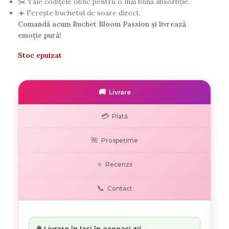
✂️ Taie codițele oblic pentru o mai bună absorbție.
☀️ Ferește buchetul de soare direct.
Comandă acum Buchet Bloom Passion și livrează
emoție pură!
Stoc epuizat
🚚
Livrare
💳
Plată
🌺
Prospețime
⭐
Recenzii
📞
Contact
🎉 Livrare în Iași în aceeași zi!