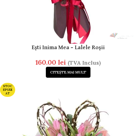
Ești Inima Mea – Lalele Roșii
160.00
lei
(TVA Inclus)
CITEȘTE MAI MULT
STOC
EPUIZ
AT