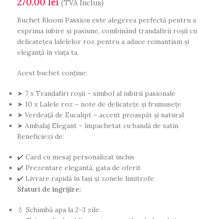
270.00
lei
(TVA Inclus)
Buchet Bloom Passion este alegerea perfectă pentru a
exprima iubire și pasiune, combinând trandafirii roșii cu
delicatețea lalelelor roz pentru a aduce romantism și
eleganță în viața ta.
Acest buchet conține:
➤ 7 x Trandafiri roșii – simbol al iubirii pasionale
➤ 10 x Lalele roz – note de delicatețe și frumusețe
➤ Verdeață de Eucalipt – accent proaspăt și natural
➤ Ambalaj Elegant – împachetat cu bandă de satin
Beneficiezi de:
✔️ Card cu mesaj personalizat inclus
✔️ Prezentare elegantă, gata de oferit
✔️ Livrare rapidă în Iași și zonele limitrofe
Sfaturi de îngrijire:
💧 Schimbă apa la 2-3 zile.