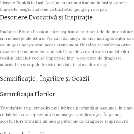
Livrare Rapidă în Iași
: Livrăm cu promptitudine în Iași și zonele
limitrofe, asigurându-ne că buchetul ajunge proaspăt.
Descriere Evocativă și Inspirație
Buchetul Bloom Passion este inspirat de momentele de intensitate
și frumusețe ale iubirii. Fie că îl dăruiești de ziua îndrăgostiților sau
ca un gest neașteptat, acest aranjament floral va transforma orice
ocazie într-un moment special. Culorile vibrante ale trandafirilor
roșii și lalelelor roz se împletesc într-o poveste de dragoste,
aducând un strop de fericire în viața ta și a celor dragi.
Semnificație, Îngrijire și Ocazii
Semnificația Florilor
Trandafirul roșu simbolizează iubirea profundă și pasiunea, în timp
ce lalelele roz reprezintă frumusețea și delicatețea. Împreună,
aceste flori transmit un mesaj puternic de dragoste și apreciere.