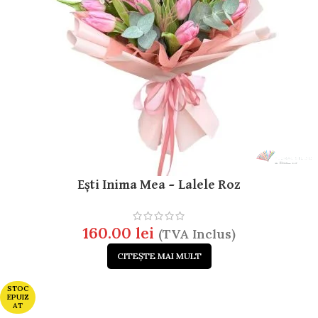
Ești Inima Mea – Lalele Roz
160.00
lei
(TVA Inclus)
CITEȘTE MAI MULT
STOC
EPUIZ
AT