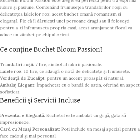
Buchetul Bloom Passion este alegerea perfectă pentru a exprima
iubire și pasiune. Combinând frumusețea trandafirilor roșii cu
delicatețea lalelelor roz, acest buchet emană romantism și
eleganță. Fie că îl dăruiești unei persoane dragi sau îl folosești
pentru a-ți înfrumuseța propria casă, acest aranjament floral va
aduce un zâmbet pe chipul oricui.
Ce conține Buchet Bloom Passion?
Trandafiri roșii
: 7 fire, simbol al iubirii pasionale.
Lalele roz
: 10 fire, ce adaugă o notă de delicatețe și frumusețe.
Verdeață de Eucalipt
: pentru un accent proaspăt și natural.
Ambalaj Elegant
: Împachetat cu o bandă de satin, oferind un aspect
sofisticat.
Beneficii și Servicii Incluse
Prezentare Elegantă
: Buchetul este ambalat cu grijă, gata să
impresioneze.
Card cu Mesaj Personalizat
: Poți include un mesaj special pentru a
face cadoul și mai personal.