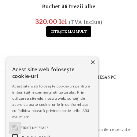
Buchet 35 frezii albe
320.00
lei
(TVA Inclus)
CITEȘTE MAI MULT
×
Acest site web folosește
cookie-uri
TERMENI
CONFIDENTIALITATE
COOKIES
ANPC
Acest site web folosește cookie-uri pentru a
îmbunătăți experiența utilizatorului. Prin
Urmăriți-ne pe:
utilizarea site-ului nostru web, sunteți de
acord cu toate cookie-urile în conformitate
cu Politica noastră privind cookie-urile.
Află
mai multe
STRICT NECESARE
Copyright © 2025
FloralStudio
. Toate drepturile rezervate
DE PERFORMANȚĂ