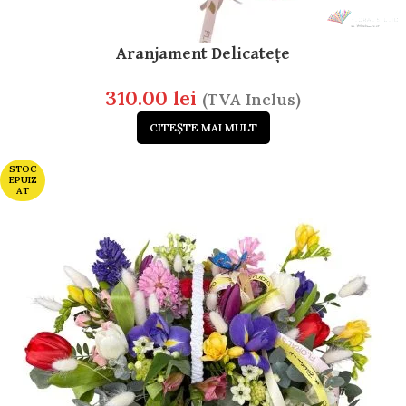
Aranjament Delicatețe
310.00
lei
(TVA Inclus)
CITEȘTE MAI MULT
STOC
EPUIZ
AT