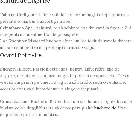
Sfaturi de Îngrijire
Tăierea Codițelor
: Tăie codițele florilor în unghi drept pentru a
permite o mai bună absorbție a apei.
Schimbarea Apei
: Asigură-te că schimbi apa din vază la fiecare 2-3
zile pentru a menține florile proaspete.
Loc Răcoros
: Plasează buchetul într-un loc ferit de razele directe
ale soarelui pentru a-i prelungi durata de viață.
Ocazii Potrivite
Buchetul Bloom Passion este ideal pentru aniversări, zile de
naștere, dar și pentru a face un gest spontan de apreciere. Fie că
vrei să surprinzi pe cineva drag sau să sărbătorești o realizare,
acest buchet va fi întotdeauna o alegere inspirată.
Comandă acum Buchetul Bloom Passion și adu un strop de bucurie
în viața celor dragi! Nu uita să descoperi și alte
buchete de flori
disponibile pe site-ul nostru.