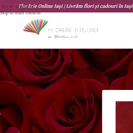
Florărie Online Iași |
Livrăm flori și cadouri
în
Iași
Skip to navigation
Skip to main content
COȘ CUMPARATURI
Nu ai niciun produs în coș.