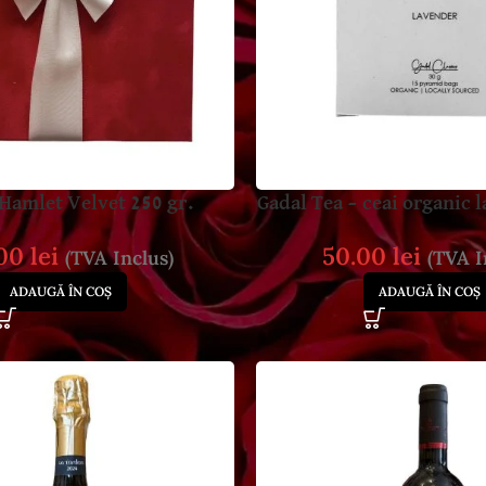
 Hamlet Velvet 250 gr.
Gadal Tea – ceai organic 
.00
lei
50.00
lei
(TVA Inclus)
(TVA I
ADAUGĂ ÎN COȘ
ADAUGĂ ÎN COȘ