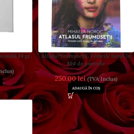
lavandă 30 gr.
Atlasul Frumuseții. Femeile lumii în
500 de portrete
nclus)
250.00
lei
(TVA Inclus)
ADAUGĂ ÎN COȘ