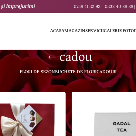
și
împrejurimi
0758 41 32 92
0332 40 88 88
|
|
ACASA
MAGAZIN
SERVICII
GALERIE FOTO
cadou
FLORI DE SEZON
BUCHETE DE FLORI
CADOURI