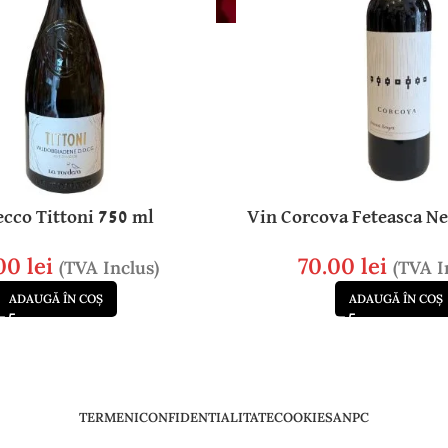
ecco Tittoni 750 ml
Vin Corcova Feteasca N
.00
lei
70.00
lei
(TVA Inclus)
(TVA I
ADAUGĂ ÎN COȘ
ADAUGĂ ÎN COȘ
TERMENI
CONFIDENTIALITATE
COOKIES
ANPC