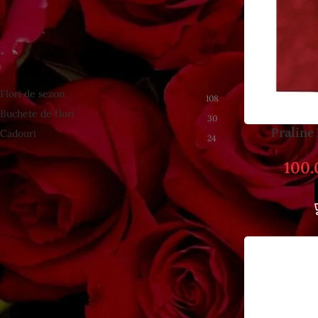
ÎNAPOI LA MAGAZIN
CATEGORII DE PRODUSE
Flori de sezon
108
Buchete de flori
30
Praline
Cadouri
24
100
FILTRARE PRODUSE
FILTREAZĂ