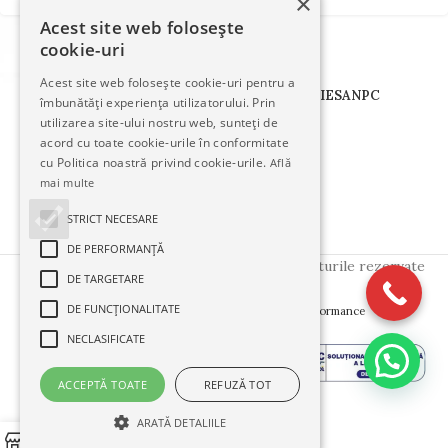
×
Acest site web folosește
cookie-uri
Acest site web folosește cookie-uri pentru a
TERMENI
CONFIDENTIALITATE
COOKIES
ANPC
îmbunătăți experiența utilizatorului. Prin
utilizarea site-ului nostru web, sunteți de
acord cu toate cookie-urile în conformitate
Urmăriți-ne pe:
cu Politica noastră privind cookie-urile.
Află
mai multe
STRICT NECESARE
DE PERFORMANȚĂ
Copyright © 2025
FloralStudio
. Toate drepturile rezervate
DE TARGETARE
DE FUNCŢIONALITATE
Creative Side
Created by
- Innovation Performance
NECLASIFICATE
ACCEPTĂ TOATE
REFUZĂ TOT
ARATĂ DETALIILE
0