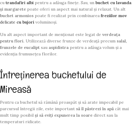
cu
trandafiri albi
pentru a adăuga finețe. Sau, un
buchet cu lavanda
și margarete
poate oferi un aspect mai natural și relaxat. Un alt
buchet armonios
poate fi realizat prin combinarea
freziilor mov
delicate
cu bujori
voluminoși.
Un alt aspect important de menționat este legat de
verdeața
pentru flori.
Utilizează diverse frunze de verdeață precum
salal,
frunzele de eucalipt
sau
aspidistra
pentru a adăuga volum și a
evidenția frumusețea florilor.
Întreținerea buchetului de
Mireasă
Pentru ca buchetul să rămână proaspăt și să arate impecabil pe
parcursul întregii zile, este important
să îl păstrezi în apă
cât mai
mult timp posibil
și să eviți expunerea la soare
direct sau la
temperaturi ridicate.