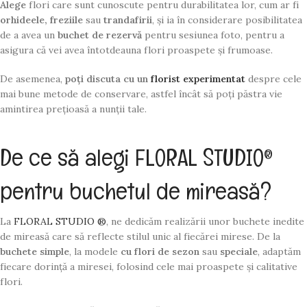
Alege
flori care sunt cunoscute pentru durabilitatea lor, cum ar fi
orhideele, freziile
sau
trandafirii
, și ia în considerare posibilitatea
de a avea un
buchet de rezervă
pentru sesiunea foto, pentru a
asigura că vei avea întotdeauna flori proaspete și frumoase.
De asemenea,
poți discuta cu un
florist experimentat
despre cele
mai bune metode de conservare, astfel încât să poți păstra vie
amintirea prețioasă a nunții tale.
De ce să alegi FLORAL STUDIO®
pentru buchetul de mireasă?
La
FLORAL STUDIO ®
, ne dedicăm realizării unor buchete inedite
de mireasă care să reflecte stilul unic al fiecărei mirese. De la
buchete simple
, la modele
cu flori de sezon
sau
speciale
, adaptăm
fiecare dorință a miresei, folosind cele mai proaspete și calitative
flori.