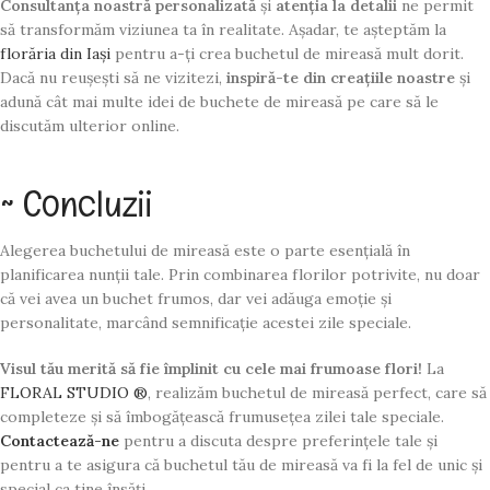
Consultanța noastră personalizată
și
atenția la detalii
ne permit
să transformăm viziunea ta în realitate. Așadar, te așteptăm la
florăria din Iași
pentru a-ți crea buchetul de mireasă mult dorit.
Dacă nu reușești să ne vizitezi,
inspiră-te din creațiile noastre
și
adună cât mai multe idei de buchete de mireasă pe care să le
discutăm ulterior online.
~ Concluzii
Alegerea buchetului de mireasă este o parte esențială în
planificarea nunții tale. Prin combinarea florilor potrivite, nu doar
că vei avea un buchet frumos, dar vei adăuga emoție și
personalitate, marcând semnificație acestei zile speciale.
Visul tău merită să fie împlinit cu cele mai frumoase flori!
La
FLORAL STUDIO ®
, realizăm buchetul de mireasă perfect, care să
completeze și să îmbogățească frumusețea zilei tale speciale.
Contactează-ne
pentru a discuta despre preferințele tale și
pentru a te asigura că buchetul tău de mireasă va fi la fel de unic și
special ca tine însăți.