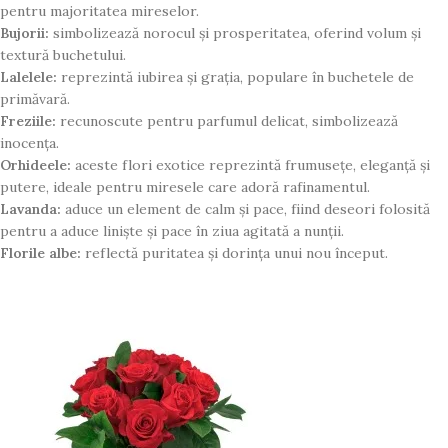
pentru majoritatea mireselor.
Bujorii:
simbolizează norocul și prosperitatea, oferind volum și
textură buchetului.
Lalelele:
reprezintă iubirea și grația, populare în buchetele de
primăvară.
Freziile:
recunoscute pentru parfumul delicat, simbolizează
inocența.
Orhideele:
aceste flori exotice reprezintă frumusețe, eleganță și
putere, ideale pentru miresele care adoră rafinamentul.
Lavanda:
aduce un element de calm și pace, fiind deseori folosită
pentru a aduce liniște și pace în ziua agitată a nunții.
Florile albe:
reflectă puritatea și dorința unui nou început.