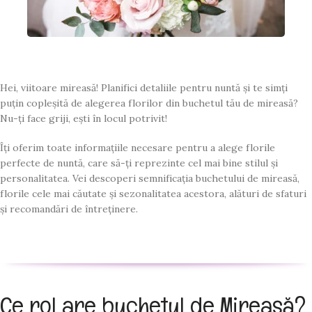
Hei, viitoare mireasă! Planifici detaliile pentru nuntă și te simți
puțin copleșită de alegerea florilor din buchetul tău de mireasă?
Nu-ți face griji, ești în locul potrivit!
Îți oferim toate informațiile necesare pentru a alege florile
perfecte de nuntă, care să-ți reprezinte cel mai bine stilul și
personalitatea. Vei descoperi semnificația buchetului de mireasă,
florile cele mai căutate și sezonalitatea acestora, alături de sfaturi
și recomandări de întreținere.
Ce rol are buchetul de Mireasă?