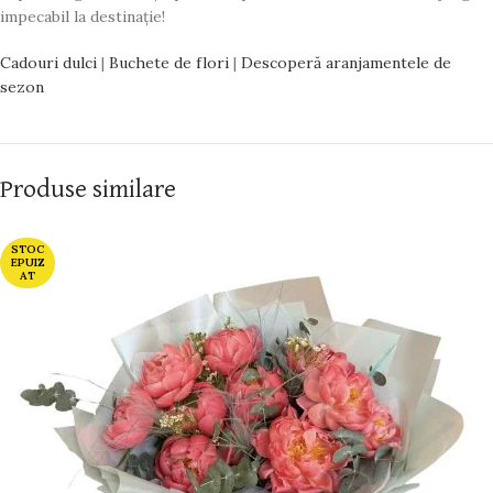
impecabil la destinație!
Cadouri dulci
|
Buchete de flori
|
Descoperă aranjamentele de
sezon
Produse similare
STOC
EPUIZ
AT