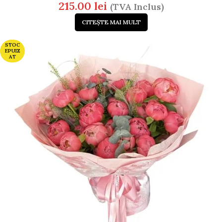
215.00
lei
(TVA Inclus)
CITEȘTE MAI MULT
STOC
EPUIZ
AT