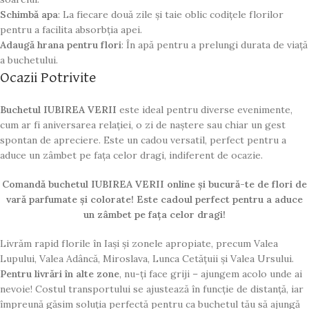
Schimbă apa
: La fiecare două zile și taie oblic codițele florilor
pentru a facilita absorbția apei.
Adaugă hrana pentru flori
: În apă pentru a prelungi durata de viață
a buchetului.
Ocazii Potrivite
Buchetul IUBIREA VERII
este ideal pentru diverse evenimente,
cum ar fi aniversarea relației, o zi de naștere sau chiar un gest
spontan de apreciere. Este un cadou versatil, perfect pentru a
aduce un zâmbet pe fața celor dragi, indiferent de ocazie.
Comandă buchetul IUBIREA VERII online și bucură-te de flori de
vară parfumate și colorate! Este cadoul perfect pentru a aduce
un zâmbet pe fața celor dragi!
Livrăm rapid florile în Iași și zonele apropiate, precum Valea
Lupului, Valea Adâncă, Miroslava, Lunca Cetățuii și Valea Ursului.
Pentru livrări în alte zone
, nu-ți face griji – ajungem acolo unde ai
nevoie! Costul transportului se ajustează în funcție de distanță, iar
împreună găsim soluția perfectă pentru ca buchetul tău să ajungă