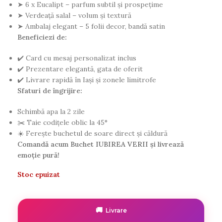
➤ 6 x Eucalipt – parfum subtil și prospețime
➤ Verdeață salal – volum și textură
➤ Ambalaj elegant – 5 folii decor, bandă satin
Beneficiezi de:
✔️ Card cu mesaj personalizat inclus
✔️ Prezentare elegantă, gata de oferit
✔️ Livrare rapidă în Iași și zonele limitrofe
Sfaturi de îngrijire:
Schimbă apa la 2 zile
✂️ Taie codițele oblic la 45°
☀️ Ferește buchetul de soare direct și căldură
Comandă acum Buchet IUBIREA VERII și livrează
emoție pură!
Stoc epuizat
🚚
Livrare