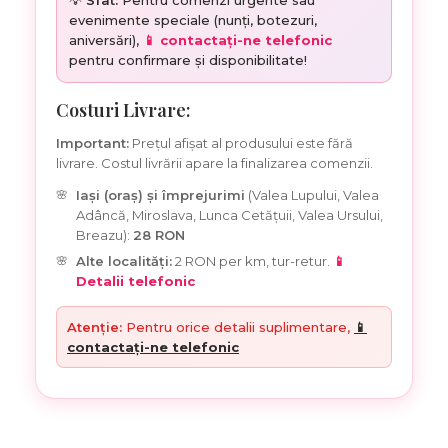
💡
Sfat:
Pentru comenzi urgente sau
evenimente speciale (nunți, botezuri,
aniversări),
📱 contactați-ne telefonic
pentru confirmare și disponibilitate!
Costuri Livrare:
Important:
Prețul afișat al produsului este fără
livrare. Costul livrării apare la finalizarea comenzii.
Iași (oraș) și împrejurimi
(Valea Lupului, Valea
Adâncă, Miroslava, Lunca Cetățuii, Valea Ursului,
Breazu):
28 RON
Alte localități:
2 RON per km, tur-retur.
📱
Detalii telefonic
Atenție:
Pentru orice detalii suplimentare,
📱
contactați-ne telefonic