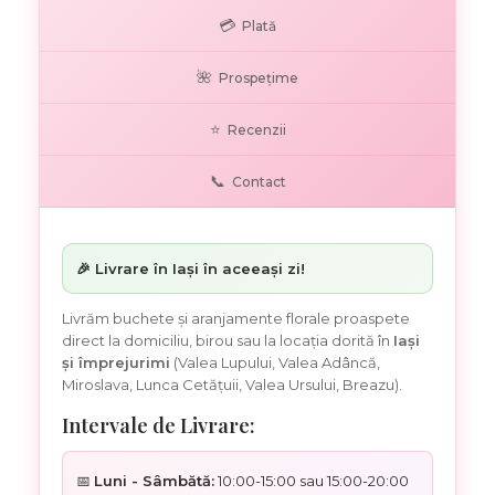
💳
Plată
🌺
Prospețime
⭐
Recenzii
📞
Contact
🎉 Livrare în Iași în aceeași zi!
Livrăm buchete și aranjamente florale proaspete
direct la domiciliu, birou sau la locația dorită în
Iași
și împrejurimi
(Valea Lupului, Valea Adâncă,
Miroslava, Lunca Cetățuii, Valea Ursului, Breazu).
Intervale de Livrare:
📅
Luni - Sâmbătă:
10:00-15:00 sau 15:00-20:00