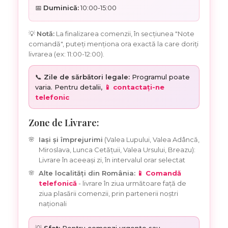
📅
Duminică:
10:00-15:00
💡
Notă:
La finalizarea comenzii, în secțiunea "Note
comandă", puteți menționa ora exactă la care doriți
livrarea (ex: 11:00-12:00).
📞
Zile de sărbători legale:
Programul poate
varia. Pentru detalii,
📱 contactați-ne
telefonic
Zone de Livrare:
Iași și împrejurimi
(Valea Lupului, Valea Adâncă,
Miroslava, Lunca Cetățuii, Valea Ursului, Breazu):
Livrare în aceeași zi, în intervalul orar selectat
Alte localități din România:
📱 Comandă
telefonică
- livrare în ziua următoare față de
ziua plasării comenzii, prin partenerii noștri
naționali