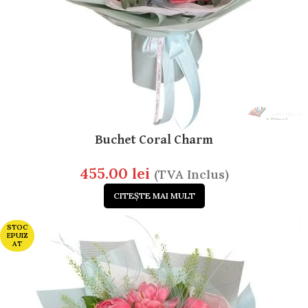
Buchet Coral Charm
455.00
lei
(TVA Inclus)
CITEȘTE MAI MULT
STOC
EPUIZ
AT