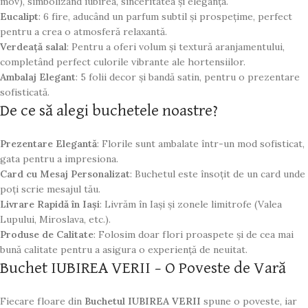
mov), simbolizând iubirea, sinceritatea și eleganța.
Eucalipt
: 6 fire, aducând un parfum subtil și prospețime, perfect
pentru a crea o atmosferă relaxantă.
Verdeață salal
: Pentru a oferi volum și textură aranjamentului,
completând perfect culorile vibrante ale hortensiilor.
Ambalaj Elegant
: 5 folii decor și bandă satin, pentru o prezentare
sofisticată.
De ce să alegi buchetele noastre?
Prezentare Elegantă
: Florile sunt ambalate într-un mod sofisticat,
gata pentru a impresiona.
Card cu Mesaj Personalizat
: Buchetul este însoțit de un card unde
poți scrie mesajul tău.
Livrare Rapidă în Iași
: Livrăm în Iași și zonele limitrofe (Valea
Lupului, Miroslava, etc.).
Produse de Calitate
: Folosim doar flori proaspete și de cea mai
bună calitate pentru a asigura o experiență de neuitat.
Buchet IUBIREA VERII – O Poveste de Vară
Fiecare floare din
Buchetul IUBIREA VERII
spune o poveste, iar