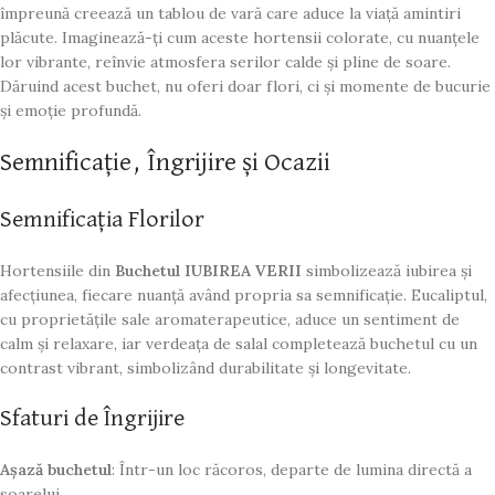
împreună creează un tablou de vară care aduce la viață amintiri
plăcute. Imaginează-ți cum aceste hortensii colorate, cu nuanțele
lor vibrante, reînvie atmosfera serilor calde și pline de soare.
Dăruind acest buchet, nu oferi doar flori, ci și momente de bucurie
și emoție profundă.
Semnificație, Îngrijire și Ocazii
Semnificația Florilor
Hortensiile din
Buchetul IUBIREA VERII
simbolizează iubirea și
afecțiunea, fiecare nuanță având propria sa semnificație. Eucaliptul,
cu proprietățile sale aromaterapeutice, aduce un sentiment de
calm și relaxare, iar verdeața de salal completează buchetul cu un
contrast vibrant, simbolizând durabilitate și longevitate.
Sfaturi de Îngrijire
Așază buchetul
: Într-un loc răcoros, departe de lumina directă a
soarelui.