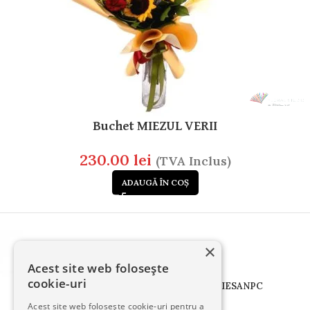
Buchet MIEZUL VERII
230.00
lei
(TVA Inclus)
ADAUGĂ ÎN COȘ
×
Acest site web folosește
cookie-uri
TERMENI
CONFIDENTIALITATE
COOKIES
ANPC
Acest site web folosește cookie-uri pentru a