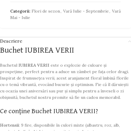
Categorii:
Flori de sezon
,
Vară Iulie - Septembrie
,
Vară
Mai - Iulie
Descriere
Buchet IUBIREA VERII
Buchetul
IUBIREA VERII
este o explozie de culoare și
prospețime, perfect pentru a aduce un zâmbet pe fața celor dragi.
Inspirat de frumusețea verii, acest aranjament floral îmbină florile
cu o temă vibrantă, evocând bucurie și optimism. Fie că îl dăruiești
cu ocazia unei aniversări sau pur și simplu pentru a înveseli o zi
obișnuită, buchetul nostru promite să fie un cadou memorabil.
Ce conține Buchet IUBIREA VERII?
Hortensii
: 9 fire, disponibile în culori mixte (albastru, roz, alb,