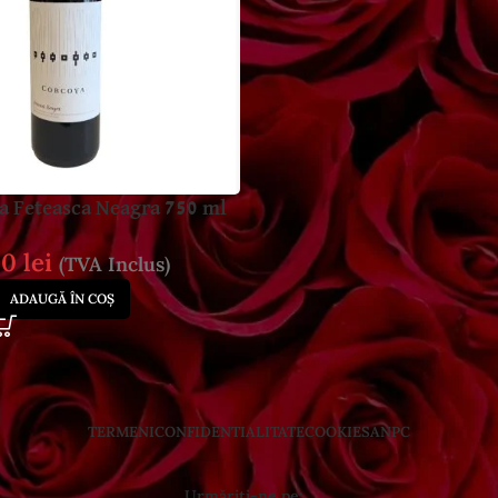
a Feteasca Neagra 750 ml
00
lei
(TVA Inclus)
ADAUGĂ ÎN COȘ
TERMENI
CONFIDENTIALITATE
COOKIES
ANPC
Urmăriți-ne pe: