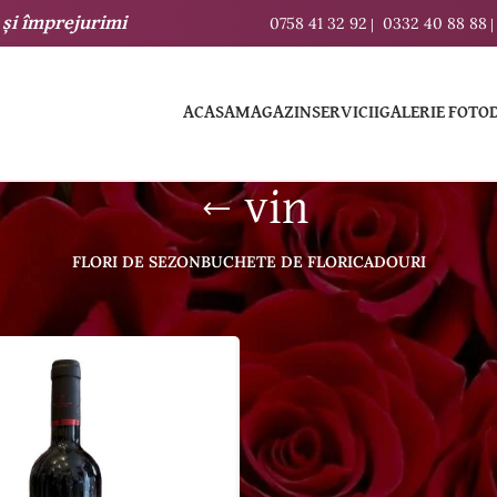
și
împrejurimi
0758 41 32 92
0332 40 88 88
|
|
ACASA
MAGAZIN
SERVICII
GALERIE FOTO
vin
FLORI DE SEZON
BUCHETE DE FLORI
CADOURI