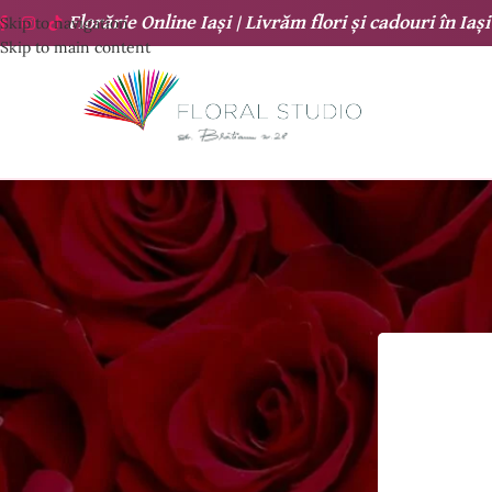
Florărie Online Iași |
Livrăm flori și cadouri
în
Iași
Skip to navigation
Skip to main content
COȘ CUMPARATURI
Nu ai niciun produs în coș.