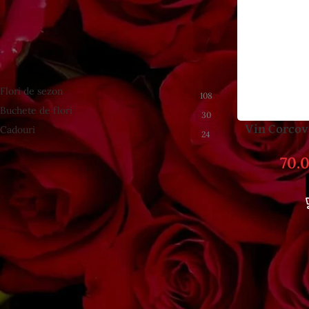
ÎNAPOI LA MAGAZIN
CATEGORII DE PRODUSE
Flori de sezon
108
Buchete de flori
30
Vin Corcov
Cadouri
24
70.