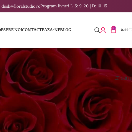
Program livrari L-S: 9-20 | D: 10-15
desk@floralstudio.ro
0
DESPRE NOI
CONTACTEAZA-NE
BLOG
0.00
L
Filtre