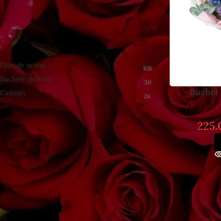
ÎNAPOI LA MAGAZIN
CATEGORII DE PRODUSE
Flori de sezon
108
Buchete de flori
30
Buchet
Cadouri
24
225
FILTRARE PRODUSE
FILTREAZĂ