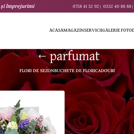
și
împrejurimi
0758 41 32 92
0332 40 88 88
|
|
ACASA
MAGAZIN
SERVICII
GALERIE FOTO
parfumat
FLORI DE SEZON
BUCHETE DE FLORI
CADOURI