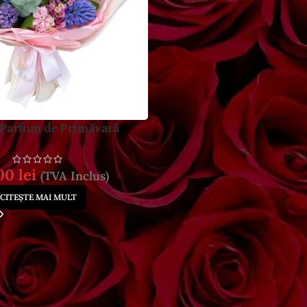
 Parfum de Primăvară
.00
lei
(TVA Inclus)
CITEȘTE MAI MULT