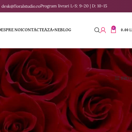
Program livrari L-S: 9-20 | D: 10-15
desk@floralstudio.ro
0
DESPRE NOI
CONTACTEAZA-NE
BLOG
0.00
L
Filtre