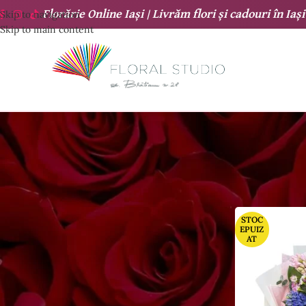
Florărie Online Iași |
Livrăm flori și cadouri
în
Iași
Skip to navigation
Skip to main content
COȘ CUMPARATURI
STOC
EPUIZ
AT
Nu ai niciun produs în coș.