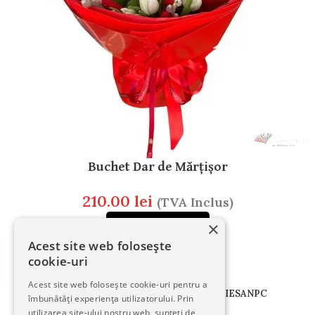
Buchet Dar de Mărțișor
210.00
lei
(TVA Inclus)
×
CITEȘTE MAI MULT
Acest site web folosește
cookie-uri
Acest site web folosește cookie-uri pentru a
TERMENI
CONFIDENTIALITATE
COOKIES
ANPC
îmbunătăți experiența utilizatorului. Prin
utilizarea site-ului nostru web, sunteți de