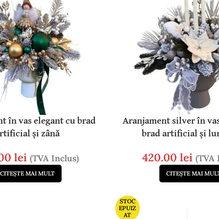
t în vas elegant cu brad
Aranjament silver în va
rtificial și zână
brad artificial și l
.00
lei
420.00
lei
(TVA Inclus)
(TVA 
CITEȘTE MAI MULT
CITEȘTE MAI MUL
STOC
EPUIZ
AT