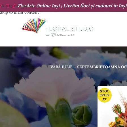
Florărie Online Iași |
Livrăm flori și cadouri
în
Iași
Skip to navigation
Skip to main content
VARĂ IULIE – SEPTEMBRIE
TOAMNĂ OC
COȘ CUMPARATURI
STOC
EPUIZ
AT
Nu ai niciun produs în coș.