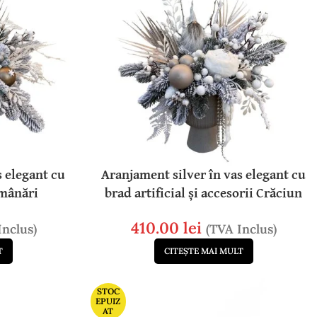
s elegant cu
Aranjament silver în vas elegant cu
umânări
brad artificial și accesorii Crăciun
410.00
lei
Inclus)
(TVA Inclus)
T
CITEȘTE MAI MULT
STOC
EPUIZ
AT