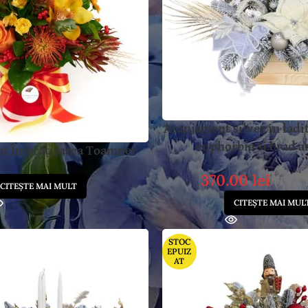
Aranjament silver in ladi
euphorbia si brad ar
t Îmbrățișarea Toamnei
370.00
lei
(TVA 
CITEȘTE MAI MULT
CITEȘTE MAI MUL
STOC
EPUIZ
AT