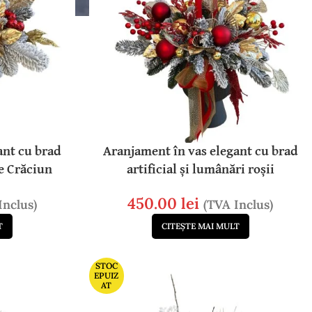
ant cu brad
Aranjament în vas elegant cu brad
de Crăciun
artificial și lumânări roșii
450.00
lei
Inclus)
(TVA Inclus)
T
CITEȘTE MAI MULT
STOC
EPUIZ
AT