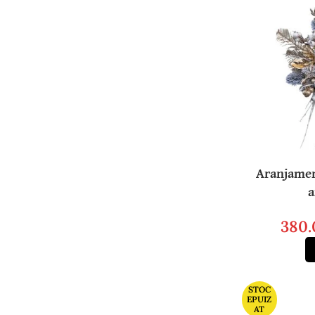
Aranjamen
a
380
STOC
EPUIZ
AT