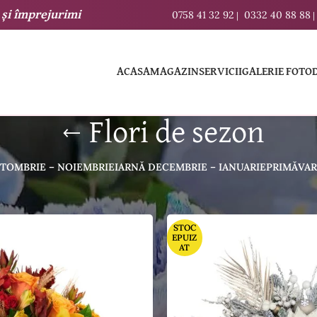
și
împrejurimi
0758 41 32 92
0332 40 88 88
|
|
ACASA
MAGAZIN
SERVICII
GALERIE FOTO
Flori de sezon
TOMBRIE – NOIEMBRIE
IARNĂ DECEMBRIE – IANUARIE
PRIMĂVARĂ
STOC
EPUIZ
AT