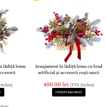
n lădiță lemn
Aranjament în lădiță lemn cu brad
accesorii
artificial și accesorii roșii-aurii
400.00
lei
Inclus)
(TVA Inclus)
T
CITEȘTE MAI MULT
oduse