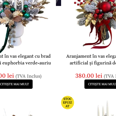
t în vas elegant cu brad
Aranjament în vas eleg
 și euphorbia verde-auriu
artificial și figurină 
.00
lei
380.00
lei
(TVA Inclus)
(TVA 
CITEȘTE MAI MULT
CITEȘTE MAI MUL
STOC
EPUIZ
AT