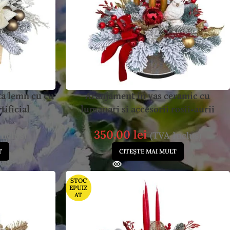
ta lemn cu cu
Aranjament in vas ceramic cu
tificial
lumanari si accesorii rosii-aurii
350.00
lei
Inclus)
(TVA Inclus)
T
CITEȘTE MAI MULT
STOC
EPUIZ
AT