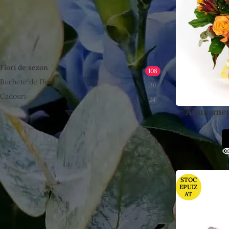
ÎNAPOI LA MAGAZIN
CATEGORII DE PRODUSE
Flori de sezon
108
Buchete de flori
30
Cadouri
24
Aranjamen
FILTRARE PRODUSE
STOC
EPUIZ
AT
FILTREAZĂ