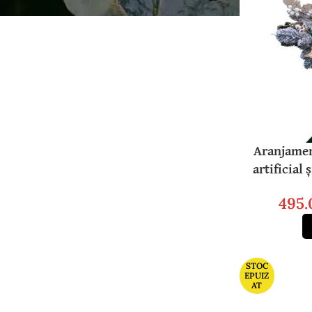
Aranjamen
artificial
495
STOC
EPUIZ
AT